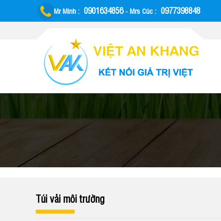
0901634856
0977398848
Mr Minh
:
-
Mrs Cúc
:
Túi vải môi trường