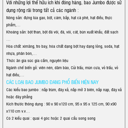
Với những lợi thế hữu ích khi đóng hàng, bao Jumbo được sử
dụng rộng rãi trong tất cả các ngành :
Nông sản: đựng lúa gạo, bột, cám, bắp, hạt cà phê, hạt điều, thực
phẩm,…
Khoáng sản: bột than, bột đá vôi, đá, vôi, cát, bùn xuất khẩu, đất sạch
…
Hóa chất: ximăng, tro bay, hóa chất dạng bột hay dạng lỏng, soda, hạt
nhựa, phân bón,…
Thức ăn gia súc gia cầm, nguyên liệu
Ngành chế biến gỗ: viên nén, dăm bào, Củi trấu, mùn cưa, vỏ trấu, vỏ
hạt điều,…
CÁC LOẠI BAO JUMBO ĐANG PHỔ BIẾN HIỆN NAY
Các kiểu bao jumbo : nắp trùm, đáy xả, nắp mở 3 biên, nắp nạp, đáy xả
hoặc đáy phẳng
Kích thước thông dụng : 90 x 90 x120 cm, 95 x 95 x 125 cm, 90 x90
x110 cm v.v…
Có 2 kiểu quai : quai 4 góc hoặc 2 quai cẩu song song