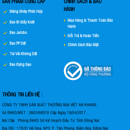
SẢN PHẨM CUNG CẤP
CHÍNH SÁCH & BẢO
HÀNH
Màng Ghép Phức Hợp
Mua Hàng & Thanh Toán Bảo
Bao Bì Giấy Kraft
Hành
Bao Jumbo
Bao jumbo cũ giá rẻ
Mua Hàng
Đổi Trả & Hoàn Tiền
Bao PP Dệt
Chính Sách Bảo Mật
Túi Vải Không Dệt
Bao Đựng Gạo
THÔNG TIN LIÊN HỆ :
CÔNG TY TNHH SẢN XUẤT THƯƠNG MẠI VIỆT AN KHANG
Số ĐKKD/MST : 3603458518 Cấp Ngày 19/04/2017
Nơi Cấp : Phòng ĐKKD Sở Kế Hoạch Đầu Tư Tỉnh Đồng Nai
Địa Chỉ : 173/31 Hồ Hòa, KP3. P. Tân Phong, Biên Hòa, Đồng Nai