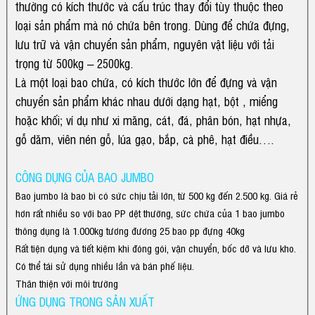
thường có kích thước và cấu trúc thay đổi tùy thuộc theo
loại sản phẩm mà nó chứa bên trong. Dùng để chứa đựng,
lưu trữ và vận chuyển sản phẩm, nguyên vật liệu với tải
trọng từ 500kg – 2500kg.
Là một loại bao chứa, có kích thước lớn để đựng và vận
chuyển sản phẩm khác nhau dưới dạng hạt, bột , miểng
hoặc khối; ví dụ như xi măng, cát, đá, phân bón, hạt nhựa,
gỗ dăm, viên nén gỗ, lúa gạo, bắp, cà phê, hạt điều….
CÔNG DỤNG CỦA BAO JUMBO
Bao jumbo là bao bì có sức chịu tải lớn, từ 500 kg đến 2.500 kg. Giá rẻ
hơn rất nhiều so với bao PP dệt thường, sức chứa của 1 bao jumbo
thông dụng là 1.000kg tương đương 25 bao pp đựng 40kg
Rất tiện dụng và tiết kiệm khi đóng gói, vận chuyển, bốc dỡ và lưu kho.
Có thể tái sử dụng nhiều lần và bán phế liệu.
Thân thiện với môi trường
ỨNG DỤNG TRONG SẢN XUẤT