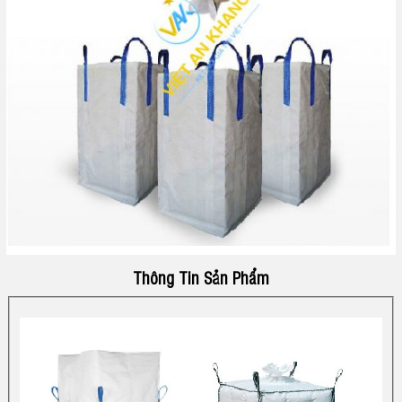
U
C
Ô
N
G
N
Thông Tin Sản Phẩm
G
H
Ệ