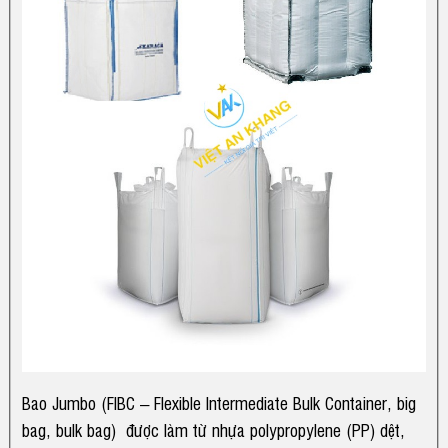
T
I
L
N
I
T
Ê
Ứ
N
C
H
Ệ
Bao Jumbo (FIBC – Flexible Intermediate Bulk Container, big
bag, bulk bag) được làm từ nhựa polypropylene (PP) dệt,