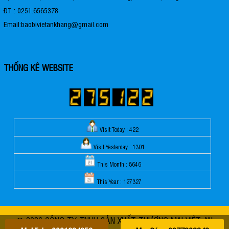
ĐT : 0251.6565378
Email:baobivietankhang@gmail.com
THỐNG KÊ WEBSITE
Visit Today : 422
Visit Yesterday : 1301
This Month : 8646
This Year : 127327
© 2026 CÔNG TY TNHH SẢN XUẤT THƯƠNG MẠI VIỆT AN