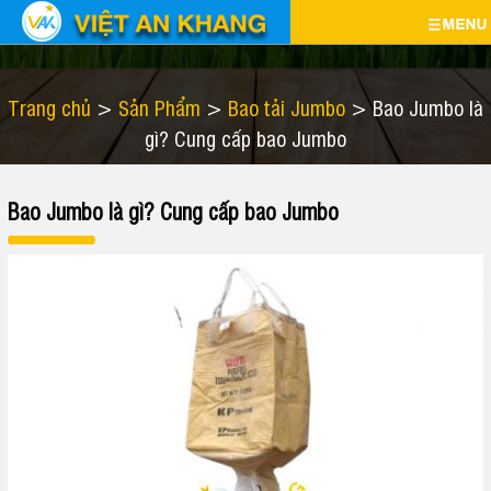
T
G
Trang chủ
>
Sản Phẩm
>
Bao tải Jumbo
>
Bao Jumbo là
gì? Cung cấp bao Jumbo
R
I
S
A
Ớ
Ả
Bao Jumbo là gì? Cung cấp bao Jumbo
N
I
N
G
T
P
C
H
H
H
I
Ẩ
Ủ
Ệ
M